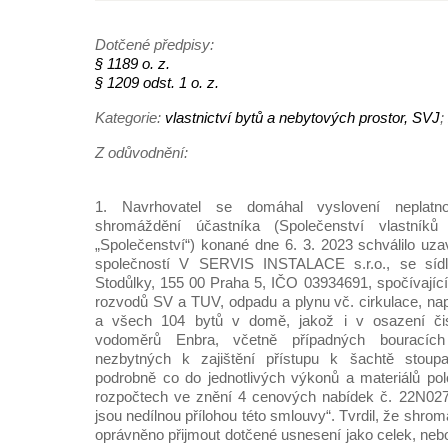
Dotčené předpisy:
§ 1189 o. z.
§ 1209 odst. 1 o. z.
Kategorie:
vlastnictví bytů a nebytových prostor, SVJ
;
Z odůvodnění:
1. Navrhovatel se domáhal vyslovení neplatno
shromáždění účastníka (Společenství vlastní
„Společenství“) konané dne 6. 3. 2023 schválilo uza
společností V SERVIS INSTALACE s.r.o., se síd
Stodůlky, 155 00 Praha 5, IČO 03934691, spočívají
rozvodů SV a TUV, odpadu a plynu vč. cirkulace, nap
a všech 104 bytů v domě, jakož i v osazení č
vodoměrů Enbra, včetně případných bouracíc
nezbytných k zajištění přístupu k šachtě stoupa
podrobně co do jednotlivých výkonů a materiálů po
rozpočtech ve znění 4 cenových nabídek č. 22N027
jsou nedílnou přílohou této smlouvy“. Tvrdil, že shro
oprávněno přijmout dotčené usnesení jako celek, neb