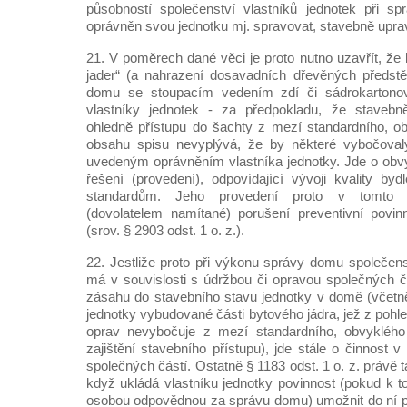
působností společenství vlastníků jednotek při 
oprávněn svou jednotku mj. spravovat, stavebně upra
21. V poměrech dané věci je proto nutno uzavřít, že
jader“ (a nahrazení dosavadních dřevěných předstě
domu se stoupacím vedením zdí či sádrokartonov
vlastníky jednotek - za předpokladu, že stavebn
ohledně přístupu do šachty z mezí standardního, o
obsahu spisu nevyplývá, že by některé vybočoval
uvedeným oprávněním vlastníka jednotky. Jde o obv
řešení (provedení), odpovídající vývoji kvality b
standardům. Jeho provedení proto v tomto s
(dovolatelem namítané) porušení preventivní povin
(srov. § 2903 odst. 1 o. z.).
22. Jestliže proto při výkonu správy domu společens
má v souvislosti s údržbou či opravou společných č
zásahu do stavebního stavu jednotky v domě (včetn
jednotky vybudované části bytového jádra, jež z poh
oprav nevybočuje z mezí standardního, obvyklého
zajištění stavebního přístupu), jde stále o činnost 
společných částí. Ostatně § 1183 odst. 1 o. z. právě 
když ukládá vlastníku jednotky povinnost (pokud k
osobou odpovědnou za správu domu) umožnit do ní pří