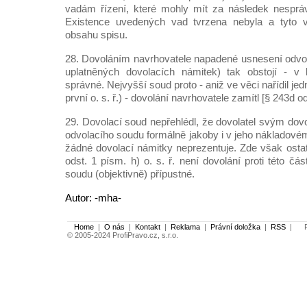
vadám řízení, které mohly mít za následek nespráv
Existence uvedených vad tvrzena nebyla a tyto v
obsahu spisu.
28. Dovoláním navrhovatele napadené usnesení odvo
uplatněných dovolacích námitek) tak obstojí - v
správné. Nejvyšší soud proto - aniž ve věci nařídil jed
první o. s. ř.) - dovolání navrhovatele zamítl [§ 243d ods
29. Dovolací soud nepřehlédl, že dovolatel svým do
odvolacího soudu formálně jakoby i v jeho nákladové
žádné dovolací námitky neprezentuje. Zde však ostat
odst. 1 písm. h) o. s. ř. není dovolání proti této čá
soudu (objektivně) přípustné.
Autor: -mha-
Home
|
O nás
|
Kontakt
|
Reklama
|
Právní doložka
|
RSS
|
Po
© 2005-2024 ProfiPravo.cz, s.r.o.