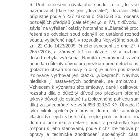
6. Proti usnesení odvolacího soudu, a to „do vše
navrhovatel (dále též jen „dovolatel“) dovolání. M
přípustné podle § 237 zákona č. 99/1963 Sb., občans
pozdějších předpisů (dále též jen „o. s. ř.“), z důvod
závisí na vyřešení otázky hmotného a „částečně proce
řešení se odvolací soud odchýlil od ustálené rozho
soudu, vyjádřené např. v rozsudku Nejvyššího soudu 
zn. 22 Cdo 1423/2009, či jeho usnesení ze dne 27. 
2657/2016, a zároveň též na otázce, jež v rozhod
dosud nebyla vyřešena. Namítá nesprávnost závěr
není dán důležitý důvod pro přezkum předmětného us
(potažmo obsah smlouvy o dílo) je nutno posuzovat j
izolovaně vytrhovat jen otázku „víceprací“. Navrhov
hlediska jí nastavených podmínek, se smlouvou 
Vzhledem k významu této smlouvy, dané i celkovou 
rozsahu díla o důležitý důvod pro přezkum předm
takový důvod jde ostatně i z izolovaného pohledu sa
díla) za „vícepráce“ ve výši 693 323,50 Kč. Úhrada t
týká nikoli společných prostor domu, ale samotný
vlastnictví jejich vlastníků); nejde proto v tomto 
domu a pozemku a nelze ji hradit z prostředků Spol
rozporu s jeho stanovami, podle nichž lze takové p
opravy a technické zhodnocení společných částí