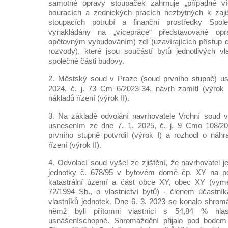
samotné opravy stoupaček zahrnuje „případné víc
bouracích a zednických pracích nezbytných k zajiš
stoupacích potrubí a finanční prostředky Spo
vynakládány na „vícepráce“ představované op
opětovným vybudováním) zdí (uzavírajících přístup 
rozvody), které jsou součástí bytů jednotlivých vl
společné části budovy.
2. Městský soud v Praze (soud prvního stupně) u
2024, č. j. 73 Cm 6/2023-34, návrh zamítl (výrok 
nákladů řízení (výrok II).
3. Na základě odvolání navrhovatele Vrchní soud v
usnesením ze dne 7. 1. 2025, č. j. 9 Cmo 108/20
prvního stupně potvrdil (výrok I) a rozhodl o náh
řízení (výrok II).
4. Odvolací soud vyšel ze zjištění, že navrhovatel j
jednotky č. 678/95 v bytovém domě čp. XY na p
katastrální území a část obce XY, obec XY (vym
72/1994 Sb., o vlastnictví bytů) - členem účastník
vlastníků jednotek. Dne 6. 3. 2023 se konalo shrom
němž byli přítomni vlastníci s 54,84 % hla
usnášeníschopné. Shromáždění přijalo pod bodem