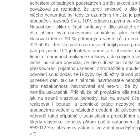
schválení případných podstatných změn takové sm
považoval za rozhodné, že „proti smlouvě o dílo j
ničeho nenamítal, byl tedy „srozuměn s tím, že je p
stoupaček rozvodů SV a TUV, odpadu a plynu ve vše
Nesouhlasil toliko s částí smlouvy o dílo týkající s
dílo přitom byla usnesením schválena jako celek
hlasovalo téměř 90 % přítomných vlastníků a cena 
323,50 Kč. Jestliže proto navrhovatel brojil pouze pr
pak při počtu 104 jednotek v domě a s ohledem na
finanční náročnost realizace smlouvy o dílo nejde o v
nichž judikatura dovodila, že jde o důležitou záležit
přezkoumání přijatého usnesení shromáždění soud
odvolací soud dodal, že i kdyby byl důležitý důvod 
usnesení dán, tak se z námitek navrhovatele nepod
jeho nezákonnost; navrhovatel ani netvrdil, že 
neměla uskutečnit. Přičinil, že při provádění díla mů
jak na straně vlastníka jednotky, tak na straně úč
realizovat i bourací a zednické práce nezbytné pr
stoupacímu vedení a následně uvedení do původního
náhradě takto případně v souvislosti s prováděním s
škody vlastníku jednotky přitom počítá ustanovení §
89/2012 Sb., občanský zákoník, ve znění pozdějších př
z.“).