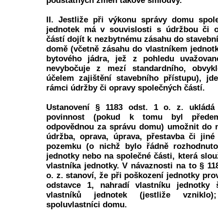
podstatných změn takové smlouvy.
II. Jestliže při výkonu správy domu spol
jednotek má v souvislosti s údržbou či 
částí dojít k nezbytnému zásahu do stavebn
domě (včetně zásahu do vlastníkem jednot
bytového jádra, jež z pohledu uvažovan
nevybočuje z mezí standardního, obvykl
účelem zajištění stavebního přístupu), jd
rámci údržby či opravy společných částí.
Ustanovení § 1183 odst. 1 o. z. ukládá 
povinnost (pokud k tomu byl přede
odpovědnou za správu domu) umožnit do ní
údržba, oprava, úprava, přestavba či ji
pozemku (o nichž bylo řádně rozhodnuto
jednotky nebo na společné části, která slou
vlastníka jednotky. V návaznosti na to § 11
o. z. stanoví, že při poškození jednotky pr
odstavce 1, nahradí vlastníku jednotky 
vlastníků jednotek (jestliže vznikl
spoluvlastníci domu.