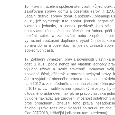
16. Hlavním účelem společenství vlastníků jednotek, 
zajišťování správy domu a pozemku (srov. § 1190, 
Legální definici správy domu a pozemku obsahuje us
o. z., jež vymezuje tuto správu jednak negativně
vlastníku jednotky, a jednak pozitivně jako vše
spoluvlastníků nutné nebo účelné pro řádnou péč
funkční celek a zachování nebo zlepšení společ
vymezení současně doplňuje o výčet činností, kter
správu domu a pozemku; mj. jde i o činnosti spoje
společných částí.
17. Základní vymezení práv a povinností vlastníka j
odst. 1 o. z., podle něhož má vlastník jednotky pr
výlučně užívat a uvnitř stavebně upravovat svůj
společné části, přičemž je omezen stejnými právy ji
Jde o vyjádření obecného práva a povinnosti každého
na § 1012 o. z. o předmětu a obsahu vlastnického pr
§ 1013 o. z., modifikované specifickými znaky bytov
citovaného ustanovení tak plyne právo vlastníka jedn
výlučně nakládat, ale zároveň i možnost ostatních vla
proti případnému zneužití toho práva nežádouc
žalobou (srov. rozsudek Nejvyššího soudu ze dne 3
Cdo 287/2018, i dřívější judikaturu tam uvedenou).