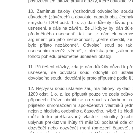
posuzovat jen takové právní otázky, které dovolatel v 
10. Zamítnutí žaloby (rozhodnutí odvolacího soud
důvodech (závěrech) a dovolatel napadá oba. Jednak
smyslu § 1209 odst. 1 o. z.) dán důležitý důvod p
usnesení, a dále na závěru, že „i kdyby byl dán důl
předmětného usnesení“, tak se „z námitek navrho
argument pro jeho nezákonnost“; „nelze dovodit, ž
bylo přijato nezákonně“. Odvolací soud se ta
usnesením rovněž „věcně“, z hlediska jeho „zákonnos
tohoto pohledu předmětné usnesení obstojí.
11. Při řešení otázky, zda je dán důležitý důvod k 
usnesení, se odvolací soud odchýlil od ustál
dovolacího soudu; dovolání je proto přípustné podle § 2
12. Nejvyšší soud ustáleně zaujímá takový výklad, ž
1209 odst. 1 o. z. lze připustit pouze ve zcela odů
případech. Právo obrátit se na soud s návrhem n
přijatého shromážděním společenství vlastníků jed
nejen z hlediska osobního a časového, nýbrž i z hledi
může toliko přehlasovaný vlastník jednotky (oso
uplynutí prekluzivní lhůty tří měsíců počítané ode 
dozvěděl nebo dozvědět mohl (omezení časové), a j