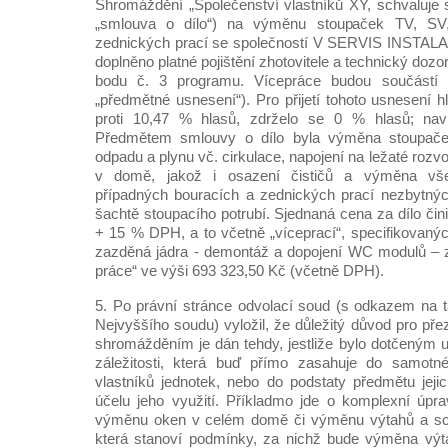
Shromáždění „Společenství vlastníků XY, schvaluje s
„smlouva o dílo“) na výměnu stoupaček TV, SV,
zednických prací se společností V SERVIS INSTALAC
doplněno platné pojištění zhotovitele a technický dozo
bodu č. 3 programu. Vícepráce budou součástí 
„předmětné usnesení“). Pro přijetí tohoto usnesení 
proti 10,47 % hlasů, zdrželo se 0 % hlasů; navrh
Předmětem smlouvy o dílo byla výměna stoupač
odpadu a plynu vč. cirkulace, napojení na ležaté roz
v domě, jakož i osazení čističů a výměna vš
případných bouracích a zednických prací nezbytných
šachtě stoupacího potrubí. Sjednaná cena za dílo či
+ 15 % DPH, a to včetně „víceprací“, specifikovanýc
zazděná jádra - demontáž a dopojení WC modulů – 
práce“ ve výši 693 323,50 Kč (včetně DPH).
5. Po právní stránce odvolací soud (s odkazem na t
Nejvyššího soudu) vyložil, že důležitý důvod pro př
shromážděním je dán tehdy, jestliže bylo dotčeným
záležitosti, která buď přímo zasahuje do samotn
vlastníků jednotek, nebo do podstaty předmětu jejic
účelu jeho využití. Příkladmo jde o komplexní úprav
výměnu oken v celém domě či výměnu výtahů a sch
která stanoví podmínky, za nichž bude výměna výta