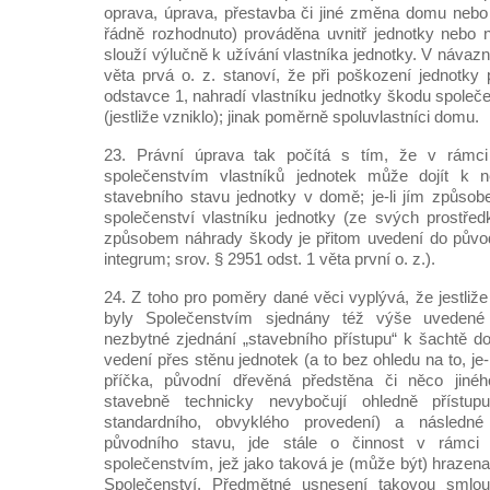
oprava, úprava, přestavba či jiné změna domu nebo
řádně rozhodnuto) prováděna uvnitř jednotky nebo n
slouží výlučně k užívání vlastníka jednotky. V návazn
věta prvá o. z. stanoví, že při poškození jednotky
odstavce 1, nahradí vlastníku jednotky škodu společe
(jestliže vzniklo); jinak poměrně spoluvlastníci domu.
23. Právní úprava tak počítá s tím, že v rám
společenstvím vlastníků jednotek může dojít k
stavebního stavu jednotky v domě; je-li jím způsobe
společenství vlastníku jednotky (ze svých prostřed
způsobem náhrady škody je přitom uvedení do původní
integrum; srov. § 2951 odst. 1 věta první o. z.).
24. Z toho pro poměry dané věci vyplývá, že jestliž
byly Společenstvím sjednány též výše uvedené „
nezbytné zjednání „stavebního přístupu“ k šachtě d
vedení přes stěnu jednotek (a to bez ohledu na to, je-
příčka, původní dřevěná předstěna či něco jinéh
stavebně technicky nevybočují ohledně příst
standardního, obvyklého provedení) a následn
původního stavu, jde stále o činnost v rámc
společenstvím, jež jako taková je (může být) hrazena 
Společenství. Předmětné usnesení takovou smlouv