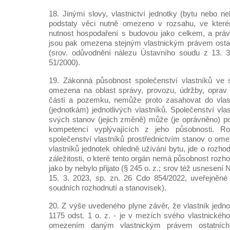
18. Jinými slovy, vlastnictví jednotky (bytu nebo n
podstaty věci nutně omezeno v rozsahu, ve které
nutnost hospodaření s budovou jako celkem, a práva
jsou pak omezena stejným vlastnickým právem ostat
(srov. odůvodnění nálezu Ústavního soudu z 13. 3
51/2000).
19. Zákonná působnost společenství vlastníků ve 
omezena na oblast správy, provozu, údržby, oprav
částí a pozemku, nemůže proto zasahovat do vlas
(jednotkám) jednotlivých vlastníků. Společenství vla
svých stanov (jejich změně) může (je oprávněno) p
kompetencí vyplývajících z jeho působnosti. Ro
společenství vlastníků prostřednictvím stanov o ome
vlastníků jednotek ohledně užívání bytu, jde o rozhodn
záležitosti, o které tento orgán nemá působnost rozho
jako by nebylo přijato (§ 245 o. z.; srov též usnesen
15. 3. 2023, sp. zn. 26 Cdo 854/2022, uveřejněné
soudních rozhodnutí a stanovisek).
20. Z výše uvedeného plyne závěr, že vlastník jedno
1175 odst. 1 o. z. - je v mezích svého vlastnického
omezením daným vlastnickým právem ostatních 