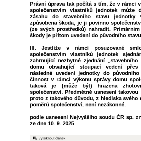
Právní úprava tak počítá s tím, že v rámci
společenstvím vlastníků jednotek může 
zásahu do stavebního stavu jednotky 
způsobena škoda, je ji povinno společenstv
(ze svých prostředků) nahradit. Primární
škody je přitom uvedení do původního stavu
III. Jestliže v rámci posuzované sm
společenstvím vlastníků jednotek sjedná
zahrnující nezbytné zjednání „stavebního
domu obsahující stoupací vedení přes
následné uvedení jednotky do původního 
činnost v rámci výkonu správy domu spole
taková je (může být) hrazena zhotovi
společenství. Předmětné usnesení takovou 
proto z takového důvodu, z hlediska svého 
poměrů společenství, není nezákonné.
podle usnesení Nejvyššího soudu ČR sp. zn
ze dne 10. 9. 2025
vytisknout článek