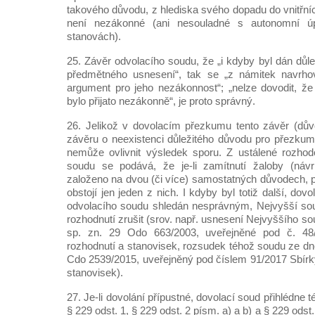
takového důvodu, z hlediska svého dopadu do vnitřní
není nezákonné (ani nesouladné s autonomní ú
stanovách).
25. Závěr odvolacího soudu, že „i kdyby byl dán důl
předmětného usnesení“, tak se „z námitek navrho
argument pro jeho nezákonnost“; „nelze dovodit, ž
bylo přijato nezákonně“, je proto správný.
26. Jelikož v dovolacím přezkumu tento závěr (dův
závěru o neexistenci důležitého důvodu pro přezku
nemůže ovlivnit výsledek sporu. Z ustálené rozhod
soudu se podává, že je-li zamítnutí žaloby (návr
založeno na dvou (či více) samostatných důvodech, 
obstojí jen jeden z nich. I kdyby byl totiž další, do
odvolacího soudu shledán nesprávným, Nejvyšší s
rozhodnutí zrušit (srov. např. usnesení Nejvyššího so
sp. zn. 29 Odo 663/2003, uveřejněné pod č. 48
rozhodnutí a stanovisek, rozsudek téhož soudu ze dne
Cdo 2539/2015, uveřejněný pod číslem 91/2017 Sbírk
stanovisek).
27. Je-li dovolání přípustné, dovolací soud přihlédn
§ 229 odst. 1, § 229 odst. 2 písm. a) a b) a § 229 odst. 3