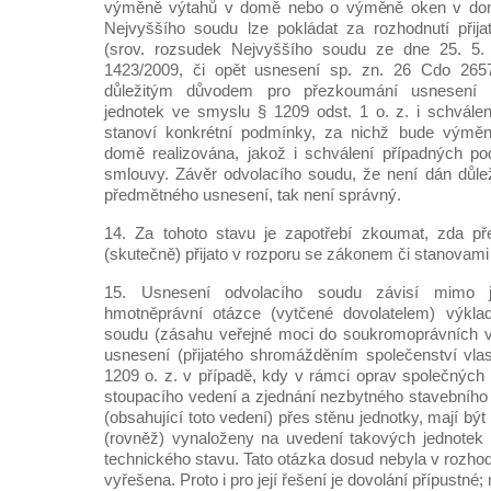
výměně výtahů v domě nebo o výměně oken v domě,
Nejvyššího soudu lze pokládat za rozhodnutí přijaté
(srov. rozsudek Nejvyššího soudu ze dne 25. 5.
1423/2009, či opět usnesení sp. zn. 26 Cdo 265
důležitým důvodem pro přezkoumání usnesení s
jednotek ve smyslu § 1209 odst. 1 o. z. i schválen
stanoví konkrétní podmínky, za nichž bude výměn
domě realizována, jakož i schválení případných p
smlouvy. Závěr odvolacího soudu, že není dán důle
předmětného usnesení, tak není správný.
14. Za tohoto stavu je zapotřebí zkoumat, zda p
(skutečně) přijato v rozporu se zákonem či stanovami
15. Usnesení odvolacího soudu závisí mimo j
hmotněprávní otázce (vytčené dovolatelem) výkla
soudu (zásahu veřejné moci do soukromoprávních v
usnesení (přijatého shromážděním společenství vlas
1209 o. z. v případě, kdy v rámci oprav společnýc
stoupacího vedení a zjednání nezbytného stavebního
(obsahující toto vedení) přes stěnu jednotky, mají bý
(rovněž) vynaloženy na uvedení takových jednotek
technického stavu. Tato otázka dosud nebyla v rozho
vyřešena. Proto i pro její řešení je dovolání přípustné