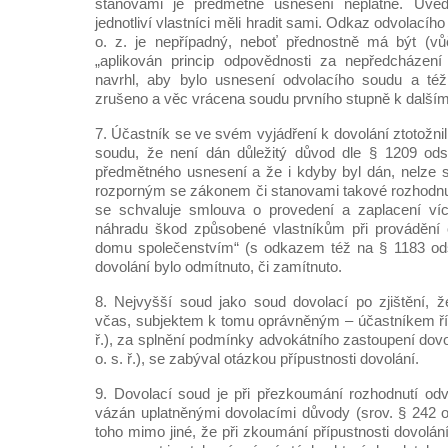
stanovami je předmětné usnesení neplatné. Uved
jednotliví vlastníci měli hradit sami. Odkaz odvolacíh
o. z. je nepřípadný, neboť přednostně má být (vůč
„aplikován princip odpovědnosti za nepředcházení 
navrhl, aby bylo usnesení odvolacího soudu a té
zrušeno a věc vrácena soudu prvního stupně k dalším
7. Účastník se ve svém vyjádření k dovolání ztotožn
soudu, že není dán důležitý důvod dle § 1209 ods
předmětného usnesení a že i kdyby byl dán, nelze 
rozporným se zákonem či stanovami takové rozhodnu
se schvaluje smlouva o provedení a zaplacení více
náhradu škod způsobené vlastníkům při provádění 
domu společenstvím“ (s odkazem též na § 1183 odst
dovolání bylo odmítnuto, či zamítnuto.
8. Nejvyšší soud jako soud dovolací po zjištění, 
včas, subjektem k tomu oprávněným – účastníkem říze
ř.), za splnění podmínky advokátního zastoupení dovol
o. s. ř.), se zabýval otázkou přípustnosti dovolání.
9. Dovolací soud je při přezkoumání rozhodnutí od
vázán uplatněnými dovolacími důvody (srov. § 242 od
toho mimo jiné, že při zkoumání přípustnosti dovolání