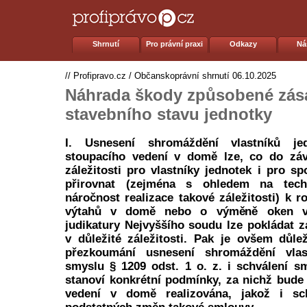
Shrnutí
Pro právní praxi
Odkazy
Ná
//
Profipravo.cz
/
Občanskoprávní shrnutí
06.10.2025
Náhrada škody způsobené zá
stavebního stavu jednotky
I. Usnesení shromáždění vlastníků j
stoupacího vedení v domě lze, co do záv
záležitosti pro vlastníky jednotek i pro s
přirovnat (zejména s ohledem na tech
náročnost realizace takové záležitosti) k 
výtahů v domě nebo o výměně oken v
judikatury Nejvyššího soudu lze pokládat z
v důležité záležitosti. Pak je ovšem důl
přezkoumání usnesení shromáždění vlas
smyslu § 1209 odst. 1 o. z. i schválení sm
stanoví konkrétní podmínky, za nichž bud
vedení v domě realizována, jakož i sch