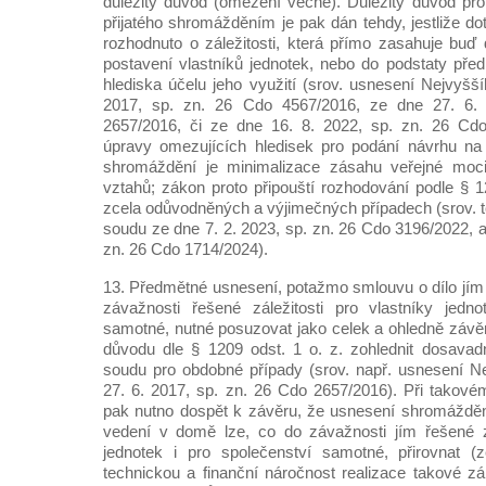
důležitý důvod (omezení věcné). Důležitý důvod pr
přijatého shromážděním je pak dán tehdy, jestliže 
rozhodnuto o záležitosti, která přímo zasahuje bu
postavení vlastníků jednotek, nebo do podstaty předm
hlediska účelu jeho využití (srov. usnesení Nejvyšš
2017, sp. zn. 26 Cdo 4567/2016, ze dne 27. 6.
2657/2016, či ze dne 16. 8. 2022, sp. zn. 26 Cd
úpravy omezujících hledisek pro podání návrhu n
shromáždění je minimalizace zásahu veřejné moc
vztahů; zákon proto připouští rozhodování podle § 1
zcela odůvodněných a výjimečných případech (srov. 
soudu ze dne 7. 2. 2023, sp. zn. 26 Cdo 3196/2022, a
zn. 26 Cdo 1714/2024).
13. Předmětné usnesení, potažmo smlouvu o dílo jím 
závažnosti řešené záležitosti pro vlastníky jedno
samotné, nutné posuzovat jako celek a ohledně závěr
důvodu dle § 1209 odst. 1 o. z. zohlednit dosavadn
soudu pro obdobné případy (srov. např. usnesení N
27. 6. 2017, sp. zn. 26 Cdo 2657/2016). Při takov
pak nutno dospět k závěru, že usnesení shromáždě
vedení v domě lze, co do závažnosti jím řešené zá
jednotek i pro společenství samotné, přirovnat 
technickou a finanční náročnost realizace takové zál