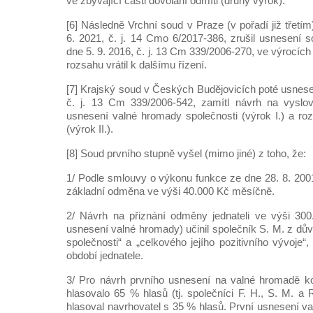
ve zbývající části dovolání odmítl (druhý výrok).
[6] Následně Vrchní soud v Praze (v pořadí již třet
6. 2021, č. j. 14 Cmo 6/2017-386, zrušil usnesení 
dne 5. 9. 2016, č. j. 13 Cm 339/2006-270, ve výrocích
rozsahu vrátil k dalšímu řízení.
[7] Krajský soud v Českých Budějovicích poté usnese
č. j. 13 Cm 339/2006-542, zamítl návrh na vyslove
usnesení valné hromady společnosti (výrok I.) a roz
(výrok II.).
[8] Soud prvního stupně vyšel (mimo jiné) z toho, že:
1/ Podle smlouvy o výkonu funkce ze dne 28. 8. 2001 
základní odměna ve výši 40.000 Kč měsíčně.
2/ Návrh na přiznání odměny jednateli ve výši 300
usnesení valné hromady) učinil společník S. M. z dů
společnosti“ a „celkového jejího pozitivního vývoje“,
období jednatele.
3/ Pro návrh prvního usnesení na valné hromadě k
hlasovalo 65 % hlasů (tj. společníci F. H., S. M. a R
hlasoval navrhovatel s 35 % hlasů. První usnesení va