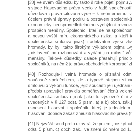
[39] Ve svém důsledku by takto široké pojetí pojmu 
sistace hlasovacího práva vedlo v řadě společností 
důvodová zpráva citovaná výše – k neúměrnému, v
účelem právní úpravy podílů a postavení společník
ekonomicky neospravedlnitelnému vychýlení rovnov
prospěch menšiny. Společníci, kteří se na společnosti
a nesou vyšší míru ekonomického rizika, a kteří ta
společenská smlouva jinak) i adekvátně vyšší vli
hromady, by byli takto širokým výkladem pojmu „
„odstaveni“ od rozhodování a vydáni „na milost“ vů
menšiny. Takové důsledky dalece přesahují princ
společníků, na němž je právo obchodních korporací 
[40] Rozhoduje-li valná hromada o přiznání odmě
současně společníkem, jde o typově stejnou situac
smlouvu o výkonu funkce, jejíž součástí je i ujednání
předpis upravující pravidla odměňování členů volený
společenská smlouva jinak [jako to výslovně činí 
uvedených v § 127 odst. 5 písm. a) a b) obch. zák.
usnesení hlasovat i společník, který je jednatele
hlasování dopadá zákaz zneužití hlasovacího práva (§
[41] Nejvyšší soud proto uzavírá, že pojem „poskytnut
odst. 5 písm. c) obch. zák., ve znění účinném od 1.