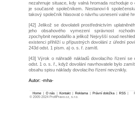
nezahrnuje situace, kdy valná hromada rozhoduje o 
je současně společníkem. Nestanoví-li společens
takový společník hlasovat o návrhu usnesení valné h
[42] Jelikož se dovolateli prostřednictvím uplatněn
jeho obsahového vymezení správnost rozhodn
zpochybnit nepodařilo a jelikož Nejvyšší soud neshledal
existenci přihlíží u přípustných dovolání z úřední pov
243d odst. 1 písm. a) o. s. ř. zamítl.
[43] Výrok o náhradě nákladů dovolacího řízení se
odst. 1 o. s. ř., když dovolání navrhovatele bylo zamí
obsahu spisu náklady dovolacího řízení nevznikly.
Autor: -mha-
Home
|
O nás
|
Kontakt
|
Reklama
|
Právní doložka
|
RSS
|
Po
© 2005-2024 ProfiPravo.cz, s.r.o.