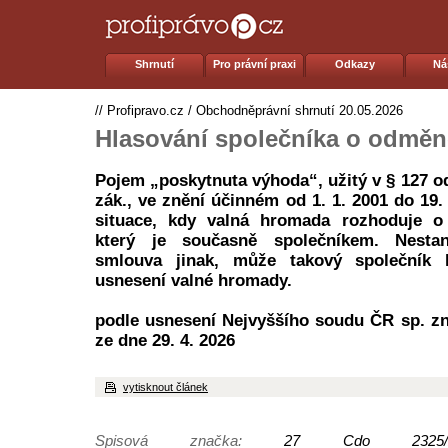
Shrnutí
Pro právní praxi
Odkazy
Ná
//
Profipravo.cz
/
Obchodněprávní shrnutí
20.05.2026
Hlasování společníka o odměn
Pojem „poskytnuta výhoda“, užitý v § 127 od
zák., ve znění účinném od 1. 1. 2001 do 19.
situace, kdy valná hromada rozhoduje o
který je současně společníkem. Nestano
smlouva jinak, může takový společník 
usnesení valné hromady.
podle usnesení Nejvyššího soudu ČR sp. zn
ze dne 29. 4. 2026
vytisknout článek
Spisová značka:
27 Cdo 2325/