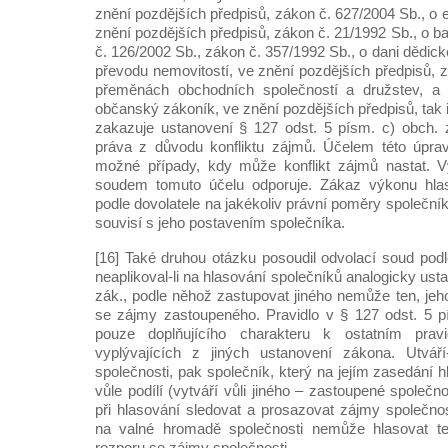
znění pozdějších předpisů, zákon č. 627/2004 Sb., o 
znění pozdějších předpisů, zákon č. 21/1992 Sb., o 
č. 126/2002 Sb., zákon č. 357/1992 Sb., o dani dědick
převodu nemovitostí, ve znění pozdějších předpisů, 
přeměnách obchodních společností a družstev, a 
občanský zákoník, ve znění pozdějších předpisů, tak i
zakazuje ustanovení § 127 odst. 5 písm. c) obch. 
práva z důvodu konfliktu zájmů. Účelem této úpra
možné případy, kdy může konflikt zájmů nastat. Vý
soudem tomuto účelu odporuje. Zákaz výkonu hla
podle dovolatele na jakékoliv právní poměry společník
souvisí s jeho postavením společníka.
[16] Také druhou otázku posoudil odvolací soud podl
neaplikoval-li na hlasování společníků analogicky ust
zák., podle něhož zastupovat jiného nemůže ten, jeh
se zájmy zastoupeného. Pravidlo v § 127 odst. 5 p
pouze doplňujícího charakteru k ostatním pra
vyplývajících z jiných ustanovení zákona. Utváří
společnosti, pak společník, který na jejím zasedání h
vůle podílí (vytváří vůli jiného – zastoupené společno
při hlasování sledovat a prosazovat zájmy společnos
na valné hromadě společnosti nemůže hlasovat te
rozporu se zájmy společnosti.