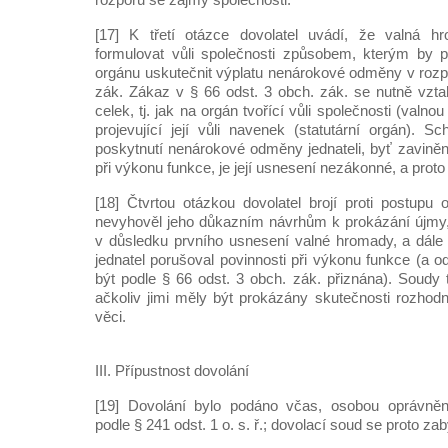
[17] K třetí otázce dovolatel uvádí, že valná h
formulovat vůli společnosti způsobem, kterým by p
orgánu uskutečnit výplatu nenárokové odměny v rozpo
zák. Zákaz v § 66 odst. 3 obch. zák. se nutně vzta
celek, tj. jak na orgán tvořící vůli společnosti (valn
projevující její vůli navenek (statutární orgán). Sc
poskytnutí nenárokové odměny jednateli, byť zaviněn
při výkonu funkce, je její usnesení nezákonné, a proto
[18] Čtvrtou otázkou dovolatel brojí proti postupu 
nevyhověl jeho důkazním návrhům k prokázání újmy,
v důsledku prvního usnesení valné hromady, a dále 
jednatel porušoval povinnosti při výkonu funkce (a
být podle § 66 odst. 3 obch. zák. přiznána). Soudy 
ačkoliv jimi měly být prokázány skutečnosti rozhod
věci.
III. Přípustnost dovolání
[19] Dovolání bylo podáno včas, osobou oprávněn
podle § 241 odst. 1 o. s. ř.; dovolací soud se proto zab