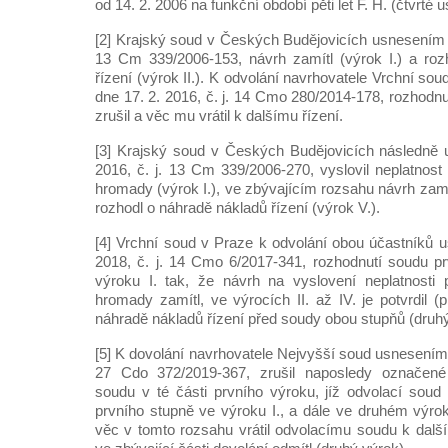
od 14. 2. 2006 na funkční období pěti let F. H. (čtvrté 
[2] Krajský soud v Českých Budějovicích usnesením z
13 Cm 339/2006-153, návrh zamítl (výrok I.) a roz
řízení (výrok II.). K odvolání navrhovatele Vrchní s
dne 17. 2. 2016, č. j. 14 Cmo 280/2014-178, rozhodn
zrušil a věc mu vrátil k dalšímu řízení.
[3] Krajský soud v Českých Budějovicích následně 
2016, č. j. 13 Cm 339/2006-270, vyslovil neplatnost
hromady (výrok I.), ve zbývajícím rozsahu návrh zamítl (
rozhodl o náhradě nákladů řízení (výrok V.).
[4] Vrchní soud v Praze k odvolání obou účastníků 
2018, č. j. 14 Cmo 6/2017-341, rozhodnutí soudu p
výroku I. tak, že návrh na vyslovení neplatnosti 
hromady zamítl, ve výrocích II. až IV. je potvrdil (
náhradě nákladů řízení před soudy obou stupňů (druhý
[5] K dovolání navrhovatele Nejvyšší soud usnesením z
27 Cdo 372/2019-367, zrušil naposledy označené 
soudu v té části prvního výroku, jíž odvolací sou
prvního stupně ve výroku I., a dále ve druhém výrok
věc v tomto rozsahu vrátil odvolacímu soudu k další