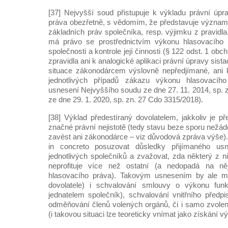
[37] Nejvyšší soud přistupuje k výkladu právní úpr
práva obezřetně, s vědomím, že představuje význam
základních práv společníka, resp. výjimku z pravidl
má právo se prostřednictvím výkonu hlasovacího p
společnosti a kontrole její činnosti (§ 122 odst. 1 obch
zpravidla ani k analogické aplikaci právní úpravy sis
situace zákonodárcem výslovně nepředjímané, ani 
jednotlivých případů zákazu výkonu hlasovacího
usnesení Nejvyššího soudu ze dne 27. 11. 2014, sp. 
ze dne 29. 1. 2020, sp. zn. 27 Cdo 3315/2018).
[38] Výklad předestíraný dovolatelem, jakkoliv je př
značné právní nejistotě (tedy stavu beze sporu nežá
zavést ani zákonodárce – viz důvodová zpráva výše). 
in concreto posuzovat důsledky přijímaného us
jednotlivých společníků a zvažovat, zda některý z n
neprofituje více než ostatní (a nedopadá na n
hlasovacího práva). Takovým usnesením by ale mo
dovolatele) i schvalování smlouvy o výkonu funkc
jednatelem společník), schvalování vnitřního předpi
odměňování členů volených orgánů, či i samo zvolen
(i takovou situaci lze teoreticky vnímat jako získání v