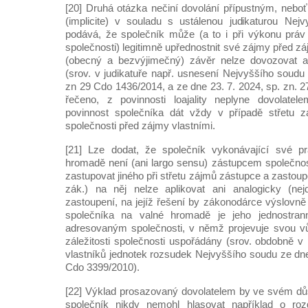
[20] Druhá otázka nečiní dovolání přípustným, neboť 
(implicite) v souladu s ustálenou judikaturou Nej
podává, že společník může (a to i při výkonu práv
společnosti) legitimně upřednostnit své zájmy před z
(obecný a bezvýjimečný) závěr nelze dovozovat ani
(srov. v judikatuře např. usnesení Nejvyššího soudu
zn 29 Cdo 1436/2014, a ze dne 23. 7. 2024, sp. zn. 
řečeno, z povinnosti loajality neplyne dovolate
povinnost společníka dát vždy v případě střetu 
společnosti před zájmy vlastními.
[21] Lze dodat, že společník vykonávající své p
hromadě není (ani largo sensu) zástupcem společnost
zastupovat jiného při střetu zájmů zástupce a zastoup
zák.) na něj nelze aplikovat ani analogicky (ne
zastoupení, na jejíž řešení by zákonodárce výslovně
společníka na valné hromadě je jeho jednostr
adresovaným společnosti, v němž projevuje svou vůl
záležitosti společnosti uspořádány (srov. obdobně
vlastníků jednotek rozsudek Nejvyššího soudu ze dne
Cdo 3399/2010).
[22] Výklad prosazovaný dovolatelem by ve svém dů
společník nikdy nemohl hlasovat například o rozd