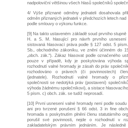
nadpoloviční většinou všech hlasů společníků společn
4/ Výše přiznané odměny jednateli dosahovala přib
odměn přiznaných jednateli v předchozích letech na
podle smlouvy o výkonu funkce.
[9] Na takto ustaveném základě soud prvního stupně u
H. a S. M. hlasující pro návrh prvního usnesení
sistovaná hlasovací práva podle § 127 odst. 5 písm
Sb., obchodního zákoníku, ve znění účinném do 19.
„obch. zák.“). Zákaz hlasovat podle označeného usta
pouze v případě, kdy je poskytována výhoda sp
rozhodnutí valné hromady je zásah do práv společníka),
rozhodováno o právech (či povinnostech) člen
(jednatele). Rozhodnutí valné hromady o přiz
společnosti se nedotýká práv (postavení) společník
výhoda žádnému společníkovi), a sistace hlasovacího
5 písm. c) obch. zák. se tudíž neprosadí.
[10] První usnesení valné hromady není podle soudu 
ani pro tvrzené porušení § 66 odst. 3 in fine obch.
hromada s poskytnutím plnění členu statutárního or
porušil své povinnosti, nejde o rozhodnutí v 
zakladatelským právním jednáním. Je následně 