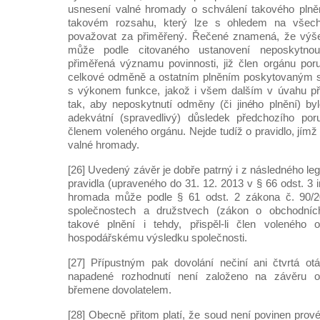
usnesení valné hromady o schválení takového plněn
takovém rozsahu, který lze s ohledem na všechn
považovat za přiměřený. Řečené znamená, že výše 
může podle citovaného ustanovení neposkytno
přiměřená významu povinnosti, již člen orgánu poruš
celkové odměně a ostatním plněním poskytovaným sp
s výkonem funkce, jakož i všem dalším v úvahu př
tak, aby neposkytnutí odměny (či jiného plnění) b
adekvátní (spravedlivý) důsledek předchozího poru
členem voleného orgánu. Nejde tudíž o pravidlo, jímž
valné hromady.
[26] Uvedený závěr je dobře patrný i z následného leg
pravidla (upraveného do 31. 12. 2013 v § 66 odst. 3 i
hromada může podle § 61 odst. 2 zákona č. 90/2
společnostech a družstvech (zákon o obchodních 
takové plnění i tehdy, přispěl-li člen voleného
hospodářskému výsledku společnosti.
[27] Přípustným pak dovolání nečiní ani čtvrtá otá
napadené rozhodnutí není založeno na závěru 
břemene dovolatelem.
[28] Obecně přitom platí, že soud není povinen pro