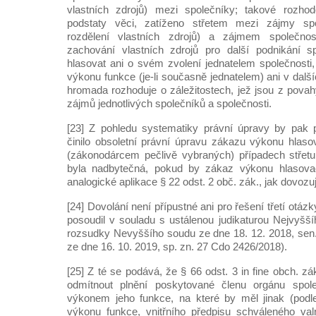
vlastních zdrojů) mezi společníky; takové rozhod
podstaty věci, zatíženo střetem mezi zájmy spo
rozdělení vlastních zdrojů) a zájmem společnos
zachování vlastních zdrojů pro další podnikání s
hlasovat ani o svém zvolení jednatelem společnosti
výkonu funkce (je-li současně jednatelem) ani v dalš
hromada rozhoduje o záležitostech, jež jsou z povah
zájmů jednotlivých společníků a společnosti.
[23] Z pohledu systematiky právní úpravy by pak př
činilo obsoletní právní úpravu zákazu výkonu hlaso
(zákonodárcem pečlivě vybraných) případech střetu
byla nadbytečná, pokud by zákaz výkonu hlasovac
analogické aplikace § 22 odst. 2 obč. zák., jak dovozuj
[24] Dovolání není přípustné ani pro řešení třetí otázk
posoudil v souladu s ustálenou judikaturou Nejvyšší
rozsudky Nevyššího soudu ze dne 18. 12. 2018, sen.
ze dne 16. 10. 2019, sp. zn. 27 Cdo 2426/2018).
[25] Z té se podává, že § 66 odst. 3 in fine obch. z
odmítnout plnění poskytované členu orgánu spole
výkonem jeho funkce, na které by měl jinak (pod
výkonu funkce, vnitřního předpisu schváleného va