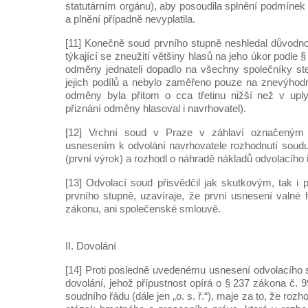
statutárním orgánu), aby posoudila splnění podmíne
a plnění případně nevyplatila.
[11] Konečně soud prvního stupně neshledal důvodn
týkající se zneužití většiny hlasů na jeho úkor podle 
odměny jednateli dopadlo na všechny společníky st
jejich podílů a nebylo zaměřeno pouze na znevýhod
odměny byla přitom o cca třetinu nižší než v uply
přiznání odměny hlasoval i navrhovatel).
[12] Vrchní soud v Praze v záhlaví označeným (
usnesením k odvolání navrhovatele rozhodnutí soudu 
(první výrok) a rozhodl o náhradě nákladů odvolacího 
[13] Odvolací soud přisvědčil jak skutkovým, tak 
prvního stupně, uzavíraje, že první usnesení valné
zákonu, ani společenské smlouvě.
II. Dovolání
[14] Proti posledně uvedenému usnesení odvolacího 
dovolání, jehož přípustnost opírá o § 237 zákona č.
soudního řádu (dále jen „o. s. ř.“), maje za to, že rozh