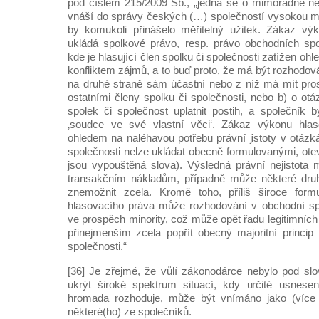
pod číslem 215/2009 Sb., „jedná se o mimořádně ne
vnáší do správy českých (…) společností vysokou mír
by komukoli přinášelo měřitelný užitek. Zákaz vý
ukládá spolkové právo, resp. právo obchodních spo
kde je hlasující člen spolku či společnosti zatížen o
konfliktem zájmů, a to buď proto, že má být rozhodová
na druhé straně sám účastní nebo z níž má mít pros
ostatními členy spolku či společnosti, nebo b) o ot
spolek či společnost uplatnit postih, a společník b
‚soudce ve své vlastní věci‘. Zákaz výkonu hla
ohledem na naléhavou potřebu právní jistoty v otázká
společnosti nelze ukládat obecně formulovanými, ote
jsou vypouštěná slova). Výsledná právní nejistota
transakčním nákladům, případně může některé druhy
znemožnit zcela. Kromě toho, příliš široce for
hlasovacího práva může rozhodování v obchodní spo
ve prospěch minority, což může opět řadu legitimních
přinejmenším zcela popřít obecný majoritní princip
společnosti.“
[36] Je zřejmé, že vůlí zákonodárce nebylo pod sl
ukrýt široké spektrum situací, kdy určité usnesení
hromada rozhoduje, může být vnímáno jako (více
některé(ho) ze společníků.