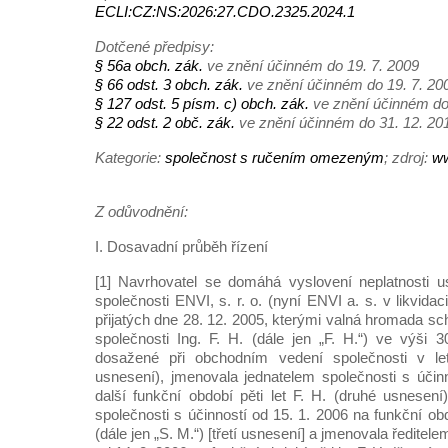
ECLI:CZ:NS:2026:27.CDO.2325.2024.1
Dotčené předpisy:
§ 56a obch. zák.
ve znění účinném do 19. 7. 2009
§ 66 odst. 3 obch. zák.
ve znění účinném do 19. 7. 20
§ 127 odst. 5 písm. c) obch. zák.
ve znění účinném do
§ 22 odst. 2 obč. zák.
ve znění účinném do 31. 12. 20
Kategorie:
společnost s ručením omezeným
; zdroj:
ww
Z odůvodnění:
I. Dosavadní průběh řízení
[1] Navrhovatel se domáhá vyslovení neplatnosti 
společnosti ENVI, s. r. o. (nyní ENVI a. s. v likvidaci
přijatých dne 28. 12. 2005, kterými valná hromada sc
společnosti Ing. F. H. (dále jen „F. H.“) ve výši
dosažené při obchodním vedení společnosti v le
usnesení), jmenovala jednatelem společnosti s účin
další funkční období pěti let F. H. (druhé usnesení
společnosti s účinností od 15. 1. 2006 na funkční obd
(dále jen „S. M.“) [třetí usnesení] a jmenovala ředitele