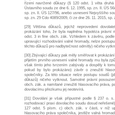
řízení navržené důkazy (§ 120 odst. 1 věta druhá 
Ústavního soudu ze dne 6. 12. 1995, sp. zn. II. ÚS 56/
sp. zn. II. ÚS 127/96, anebo usnesení Nejvyššího so
sp. zn. 29 Cdo 4089/2009, či ze dne 26. 11. 2015, sp.
[29] Většina důkazů, jejichž neprovedení dovolat
prokázání toho, že byla naplněna hypotéza právní
odst. 3 in fine obch. zák. Vzhledem k závěru, podle
upravující rozhodování valné hromady, nelze postupu
těchto důkazů pro nadbytečnost odmítly) ničeho vytkn
[30] Zbývající důkazy pak měly směřovat k prokázání 
přijetím prvního usnesení valné hromady mu byla z
však tímto jeho tvrzením zabývaly a dospěly k tom
pokud by bylo prokázáno) závěr o zneužití hlaso
společníky. Za této situace nelze postupu soudů (jd
důkazů) ničeho vytknout. Samotné právní posouzení
obch. zák. a namítané zneužití hlasovacího práva, p
dovolacímu přezkumu jej neotevírá.
[31] Dovolání je však přípustné podle § 237 o. s.
rozhodovací praxi dovolacího soudu dosud neřešené)
127 odst. 5 písm. c) obch. zák. v části, v níž 
hlasovacího práva společníka, jestliže valná hroma