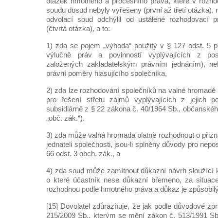
otázek hmotného a procesního práva, které v rozho
soudu dosud nebyly vyřešeny (první až třetí otázka), n
odvolací soud odchýlil od ustálené rozhodovací 
(čtvrtá otázka), a to:
1) zda se pojem „výhoda“ použitý v § 127 odst. 5 p
výlučně práv a povinností vyplývajících z post
založených zakladatelským právním jednáním), ne
právní poměry hlasujícího společníka,
2) zda lze rozhodování společníků na valné hromadě p
pro řešení střetu zájmů vyplývajících z jejich povi
subsidiárně z § 22 zákona č. 40/1964 Sb., občanskéh
„obč. zák.“),
3) zda může valná hromada platně rozhodnout o při
jednateli společnosti, jsou-li splněny důvody pro nep
66 odst. 3 obch. zák., a
4) zda soud může zamítnout důkazní návrh sloužící k
o které účastník nese důkazní břemeno, za situace
rozhodnou podle hmotného práva a důkaz je způsobilý 
[15] Dovolatel zdůrazňuje, že jak podle důvodové zp
215/2009 Sb., kterým se mění zákon č. 513/1991 Sb