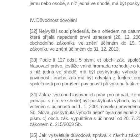
jemu nebo osobě, s níž jedná ve shodě, má být posky
IV. Důvodnost dovolání
[32] Nejvyšší soud předesílá, že s ohledem na datu
která přijala napadené první usnesení (28. 12. 20
obchodního zákoníku ve znění účinném do 19. 
zákoníku ve znění účinném do 31. 12. 2013.
[33] Podle § 127 odst. 5 písm. c) obch. zák. spol
hlasovací právo, jestliže valná hromada rozhoduje o
s níž jedná ve shodě, má být poskytnuta výhoda 
povinnosti, anebo zda má být odvolán z funkce or
společnosti pro porušení povinností při výkonu funkce
[34] Zákaz výkonu hlasovacích práv pro případ, že 
jednající s ním ve shodě) být poskytnuta výhoda, by
včleněn s účinností od 1. 1. 2001 novelou provede
Sb. Slova „poskytnuta výhoda nebo“ byla následně z 
písm. c) obch. zák. vypuštěna s účinností od 20. 7.
zákonem č. 215/2009 Sb.
[35] Jak vysvětluje důvodová zpráva k návrhu záko