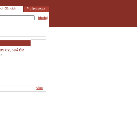
ích článcích
Profipravo.cz
hledej
BS.CZ, celá ČR
cz
více