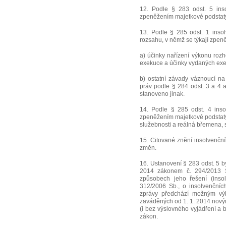
12. Podle § 283 odst. 5 inso
zpeněžením majetkové podstaty
13. Podle § 285 odst. 1 inso
rozsahu, v němž se týkají zpe
a) účinky nařízení výkonu roz
exekuce a účinky vydaných exe
b) ostatní závady váznoucí n
práv podle § 284 odst. 3 a 4 
stanoveno jinak.
14. Podle § 285 odst. 4 insol
zpeněžením majetkové podstaty
služebnosti a reálná břemena, s
15. Citované znění insolvenčn
změn.
16. Ustanovení § 283 odst. 5 b
2014 zákonem č. 294/2013 S
způsobech jeho řešení (inso
312/2006 Sb., o insolvenčníc
zprávy předchází možným výkl
zaváděných od 1. 1. 2014 nov
(i bez výslovného vyjádření a 
zákon.