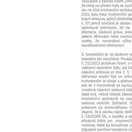
Současně jí zaslala návrh „Sml
že cena za užívání bytu se zvy
ale na účet insolvenční správk
2021 byla mezi insolvenční sp
kupní smlouva, jejímž předměte
č. XY, jehož součástí je stavba
správkyně prohlásila, že n
břemena, zástavní práva, právo
jakkoli ztěžovala nebo znemož
zjistila, že nemovitost uží
bezdůvodného obohacení.
5. Neztotožnil se se závěrem s
neplatná pro neurčitost. Pouk
C 211/2013 probíhalo řízení, v
vyklizení sporného bytu, její 
nájemní smlouva ze dne 1. 5. 
občanský soudní řád, ve znění 
rozhodnutím je vázán a platnos
kdy se v nemovitosti se nachá
uvedená nájemní smlouva vzta
stále trvá, neboť nebyla žád
insolvenční správkyně na uz
smlouvy nedošlo. Zdůraznil, 
odkazem na komentářovou lit
stupně, že k zániku nájmu doš
č. 182/2006 Sb., o úpadku a zp
předpisů (dále jen „insolven
smlouvy, které by považoval z
případné zamlčení existence n