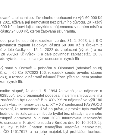
lované zaplacení bezdůvodného obohacení ve výši 60 000 Kč
oce 2021 užívala její nemovitost bez právního důvodu. Za každý
7 000 Kč odpovídající obvyklému nájemnému v daném místě a
 částky 24 000 Kč, kterou žalovaná již uhradila.
oud prvního stupně) rozsudkem ze dne 31. 1. 2023, č. j. 9 C
 povinnost zaplatit žalobkyni částku 60 000 Kč s úrokem z
ě z této částky od 15. 1. 2022 do zaplacení (výrok I) a na
28 957,63 Kč (výrok II) a dále povinnost zaplatit státu 20 %
bude vyčíslena samostatným usnesením (výrok III).
ský soud v Ostravě – pobočka v Olomouci (odvolací soud)
, č. j. 69 Co 97/2023-156, rozsudek soudu prvního stupně
ýrok I), a rozhodl o náhradě nákladů řízení před soudem prvního
ení (výrok III).
prvního stupně, že dne 1. 5. 1994 žalovaná jako nájemce a
0628550“, jako pronajímatel podepsali nájemní smlouvu, jejímž
značeného bytu v domě č. p. XY v XY za nájemné ve výši 180
ývalý vlastník nemovitosti č. p. XY v XY, společnost PAYWOOD
otvrzení, že nemovitost užívá po právu, a protože byla značně
hodnuto, že žalovaná v ní bude bydlet bez úhrady nájemného
stupně opravovat. V dubnu 2020 informovala insolvenční
 že usnesením Krajského soudu v Brně ze dne 10. 10. 2019, č.j.
, byl zjištěn úpadek tehdejšího vlastníka nemovitosti,
, IČO 14617617, a na jeho majetek byl prohlášen konkurs.