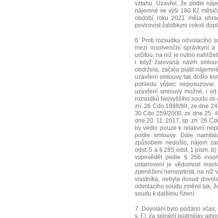
vztahu. Uzavřel, že podle náj
nájemné ve výši 180 Kč měsíčn
období roku 2021 měla uhrad
povinnost žalobkyni cokoli dopl
6. Proti rozsudku odvolacího s
mezi insolvenční správkyní 
určitou, na niž je nutno nahlí
I když žalovaná návrh smlouv
obdržela, začala platit nájemn
uzavření smlouvy tak došlo ko
pohledu vůbec neposuzoval, a
uzavření smlouvy možné, i od j
rozsudků Nejvyššího soudu ze d
zn. 26 Cdo 1898/99, ze dne 24.
30 Cdo 259/2000, ze dne 25. 4
dne 20. 11. 2017, sp. zn. 26 C
by vedlo pouze k relativní nepl
podle smlouvy. Dále namíta
způsobem nedošlo, nájem zan
odst. 5 a § 285 odst. 1 písm. 
vypovědět podle § 256 insol
ustanovení je vědomost insol
zpeněžení nemovitosti, na níž 
vlastníka, nebyla dosud dovo
odvolacího soudu změnil tak, že
soudu k dalšímu řízení.
7. Dovolání bylo podáno včas, 
s. ř.), za splnění podmínky advo